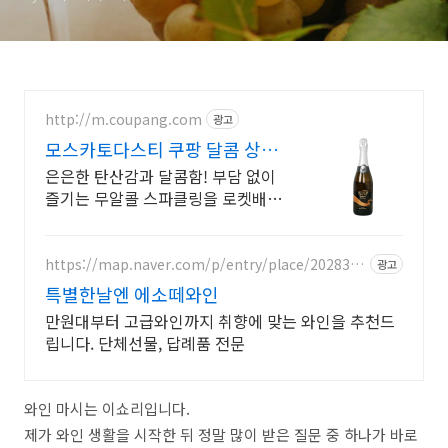
http://m.coupang.com
광고
모스카토다스티 쿠팡 달콤 상큼
청포도 맛
은은한 탄산감과 달콤함! 부담 없이
즐기는 무알콜 스파클링을 로켓배송
으로. 식사부터 디저트까지! 와우회
원 무료배송, 30일 반품으로 편안한
구매.
https://map.naver.com/p/entry/place/2028351
광고
303
특별한날엔 에소떼와인
만원대부터 고급와인까지 취향에 맞는 와인을 추천드
립니다. 단체선물, 답례품 전문
와인 마시는 이쇼리입니다.
제가 와인 생활을 시작한 뒤 정말 많이 받은 질문 중 하나가 바로